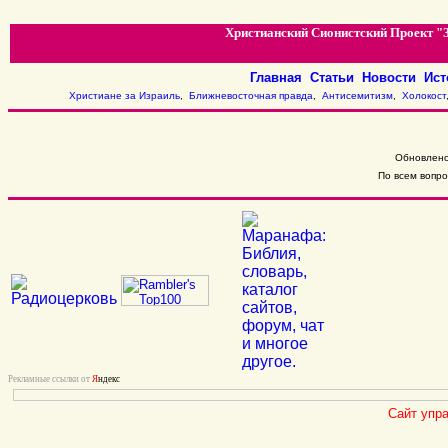
Христианский Сионистский Проект "ЗА
Главная
Статьи
Новости
Ис
Христиане за Израиль
,
Ближневосточная правда
,
Антисемитизм
,
Холокост
Обновлено
По всем вопр
Рекламные ссылки от
Я
ндекс
Сайт упр